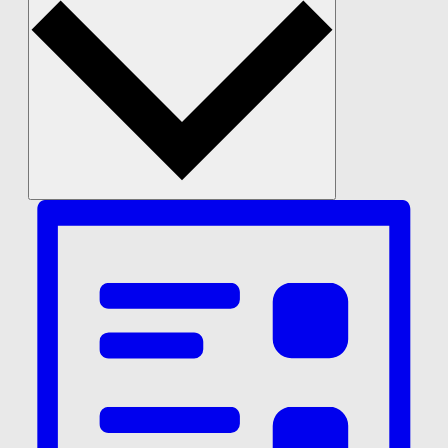
C
H
E
U
N
D
A
N
S
I
C
H
T
E
N
,
N