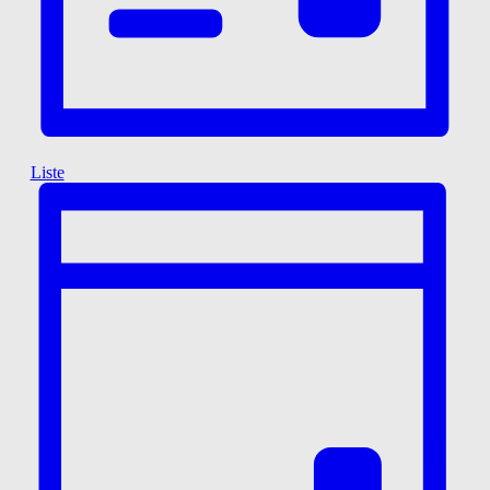
A
V
I
G
A
T
Liste
I
O
N