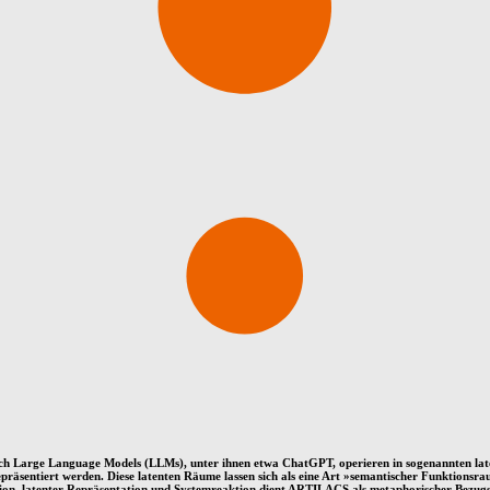
uch Large Language Models (LLMs), unter ihnen etwa ChatGPT, operieren in sogenannten l
äsentiert werden. Diese latenten Räume lassen sich als eine Art
»
semantischer Funktionsr
mation, latenter Repräsentation und Systemreaktion dient ARTILACS als metaphorischer Bez