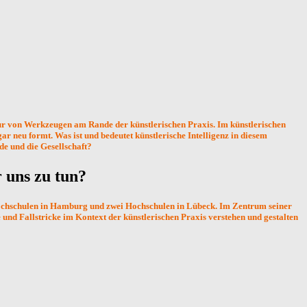
r nur von Werkzeugen am Rande der künstlerischen Praxis. Im künstlerischen
 gar neu formt. Was ist und bedeutet künstlerische Intelligenz in diesem
e und die Gesellschaft?
r
uns
zu
tun?
n Hochschulen in Hamburg und zwei Hochschulen in Lübeck. Im Zentrum seiner
e und Fallstricke im Kontext der künstlerischen Praxis verstehen und gestalten