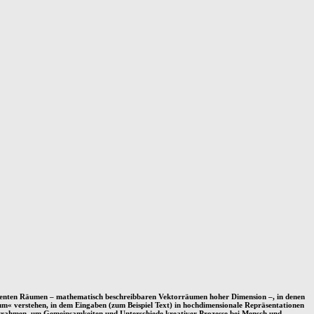
atenten Räumen – mathematisch beschreibbaren Vektorräumen hoher Dimension –, in denen
aum
«
verstehen,
in dem Eingaben
(zum Beispiel Text) in hochdimensionale Repräsentationen
ugsrahmen, um Gemeinsamkeiten und Unterschiede kreativer Prozesse
bei Mensch
und