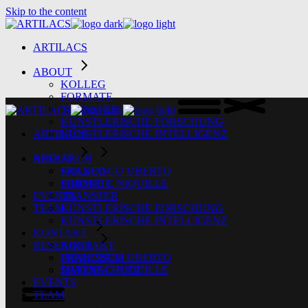
Skip to the content
ARTILACS
ABOUT
KOLLEG
FORMATE
TRANSFER
KÜNSTLERISCHE FORSCHUNG
ARTILACS
KÜNSTLERISCHE INTELLIGENZ
ABOUT
RESEARCH
KOLLEG
FRANCISCO UBERTO
FORMATE
SIMONE C NIQUILLE
TRANSFER
EVENTS
KÜNSTLERISCHE FORSCHUNG
TEAM
KÜNSTLERISCHE INTELLIGENZ
KONTAKT
RESEARCH
KONTAKT
FRANCISCO UBERTO
IMPRESSUM
SIMONE C NIQUILLE
DATENSCHUTZ
EVENTS
TEAM