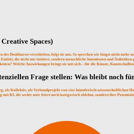
t Creative Spaces)
enzen des Denkbaren verschieben, folgt sie uns. So sprechen wir längst nicht meh
r Entität, die nicht nur imitiert, sondern menschliche Intentionen und Ästhetiken
ten? Welche Auswirkungen bringt sie mit sich – für die Künste, Kunstschaffend
enziellen Frage stellen:
Was
bleibt
noch
fü
eg, als Kollektiv, als Verbundprojekt von vier künstlerisch-wissenschaftliche
g mit KI, die weder naiv feiert noch kategorisch ablehnt, sondern ihre Potential