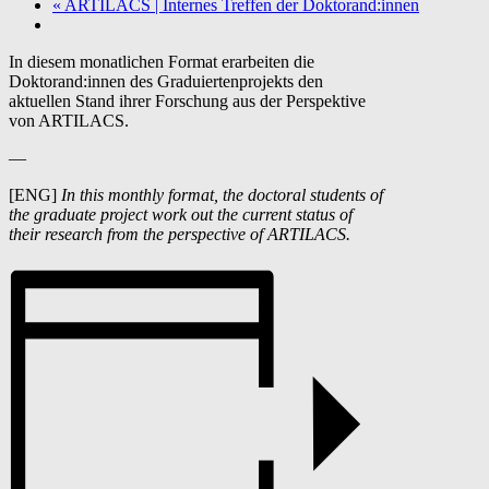
«
ARTILACS | Internes Treffen der Doktorand:innen
In
diesem
monatlichen
Format
erarbeiten
die
Doktorand:innen
des
Graduiertenprojekts
den
aktuellen
Stand
ihrer
Forschung
aus
der
Perspektive
von ARTILACS.
—
[ENG]
In this monthly format, the doctoral students of
the graduate project work out the current status of
their research from the perspective of ARTILACS.