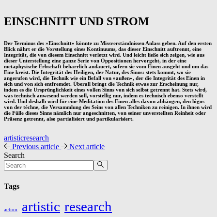
EINSCHNITT
UND
STROM
Der Terminus des
»
Einschnitt
«
könnte zu Missverständnissen Anlass geben. Auf den ersten
Blick nährt er die Vorstellung eines Kontinuums, das dieser Einschnitt auftrennt, eine
Integrität, die von diesem Einschnitt verletzt wird. Und leicht ließe sich zeigen, wie aus
dieser Unterstellung eine ganze Serie von Oppositionen hervorgeht, in der eine
metaphysische Erbschaft beharrlich andauert, sofern sie vom Einen ausgeht und um das
Eine
kreist. Die Integrität des Heiligen, der Natur, des Sinns: stets kommt, wo sie
angerufen wird, die Technik wie ein Befall von
»
außen
«
, der die Integrität des
Einen
in
sich und von sich entfremdet. Überall bringt die Technik etwas zur Erscheinung nur,
indem es die Ursprünglichkeit eines vollen Sinns von sich selbst getrennt hat. Stets wird,
was technisch anwesend werden soll,
vor
stellig nur, indem es technisch ebenso
ver
stellt
wird. Und deshalb wird für eine Meditation des
Einen
alles davon abhängen, den
lógos
von der
téchne
, die Versammlung des Seins von allen Techniken zu reinigen. In ihnen wird
die Fülle dieses Sinns nämlich nur angeschnitten, von seiner unverstellten Reinheit oder
Präsenz getrennt, also
partialisiert
und partikularisiert.
artistic
research
Previous article
Next article
Search
Tags
artistic
research
action